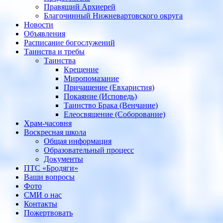
Правящий Архиерей
Благочинный Нижневартовского округа
Новости
Объявления
Расписание богослужений
Таинства и требы
Таинства
Крещение
Миропомазание
Причащение (Евхаристия)
Покаяние (Исповедь)
Таинство Брака (Венчание)
Елеосвящение (Соборование)
Храм-часовня
Воскресная школа
Общая информация
Образовательный процесс
Документы
ПТС «Бродяги»
Ваши вопросы
Фото
СМИ о нас
Контакты
Пожертвовать