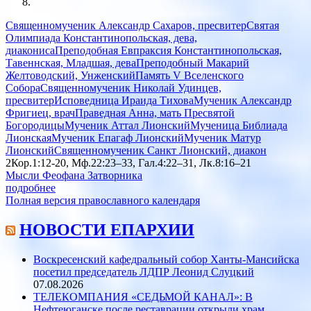
Священномученик Александр Сахаров, пресвитер
Святая
Олимпиада Константинопольская, дева,
диакониса
Преподобная Евпраксия Константинопольская,
Тавеннская, Младшая, дева
Преподобный Макарий
Желтоводский, Унженский
Память V Вселенского
Собора
Священномученик Николай Удинцев,
пресвитер
Исповедница Ираида Тихова
Мученик Александр
Фригиец, врач
Праведная Анна, мать Пресвятой
Богородицы
Мученик Аттал Лионский
Мученица Библиада
Лионская
Мученик Епагаф Лионский
Мученик Матур
Лионский
Священномученик Санкт Лионский, диакон
2Кор.1:12-20, Мф.22:23–33, Гал.4:22–31, Лк.8:16–21
Мысли Феофана Затворника
подробнее
Полная версия православного календаря
НОВОСТИ ЕПАРХИИ
Воскресенский кафедральный собор Ханты-Мансийска
посетил председатель ЛДПР Леонид Слуцкий
07.08.2026
ТЕЛЕКОМПАНИЯ «СЕДЬМОЙ КАНАЛ»: В
Нефтеюганске после реставрации открыли храм