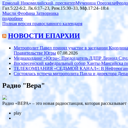
Ермолай Никомидийский, пресвитер
Мученица Ореозила
Феодо
Гал.5:22-6:2, Лк.6:17–23, Рим.15:30–33, Мф.17:24–18:4
Мысли Феофана Затворника
подробнее
Полная версия православного календаря
НОВОСТИ ЕПАРХИИ
Митрополит Павел принял участие в заседании Координ
Правительстве Югры
07.08.2026
Медиахолдинг «Югра»: Председатель ЛДПР Леонид Слуц
Воскресенский кафедральный собор Ханты-Мансийска п
ТЕЛЕКОМПАНИЯ «СЕДЬМОЙ КАНАЛ»: В Нефтеюганске 
Состоялась встреча митрополита Павла и директора Де
Радио "Вера"
Радио «ВЕРА» – это новая радиостанция, которая рассказывает
play