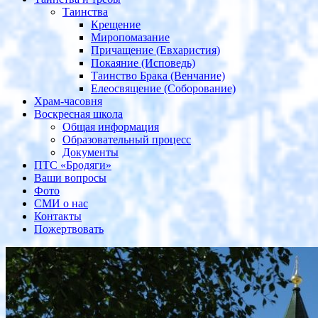
Таинства
Крещение
Миропомазание
Причащение (Евхаристия)
Покаяние (Исповедь)
Таинство Брака (Венчание)
Елеосвящение (Соборование)
Храм-часовня
Воскресная школа
Общая информация
Образовательный процесс
Документы
ПТС «Бродяги»
Ваши вопросы
Фото
СМИ о нас
Контакты
Пожертвовать