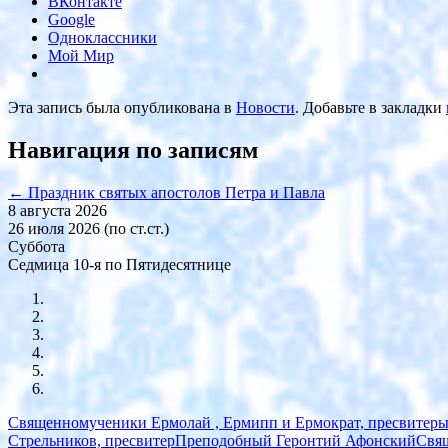
ВКонтакте
Google
Одноклассники
Мой Мир
Эта запись была опубликована в
Новости
. Добавьте в закладки
Навигация по записям
←
Праздник святых апостолов Петра и Павла
8 августа 2026
26 июля 2026 (по ст.ст.)
Суббота
Седмица 10-я по Пятидесятнице
Священномученики Ермолай , Ермипп и Ермократ, пресвитер
Стрельников, пресвитер
Преподобный Геронтий Афонский
Свя