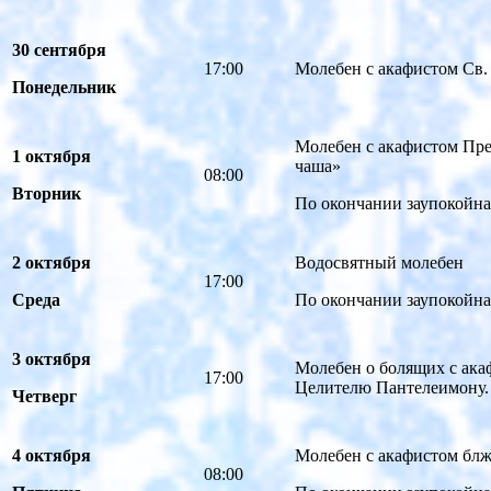
30 сентября
17:00
Молебен с акафистом Св
Понедельник
Молебен с акафистом Пр
1 октября
чаша»
08:00
Вторник
По окончании заупокойна
2 октября
Водосвятный молебен
17:00
Среда
По окончании заупокойна
3 октября
Молебен о болящих с ак
17:00
Целителю Пантелеимону.
Четверг
4 октября
Молебен с акафистом бл
08:00