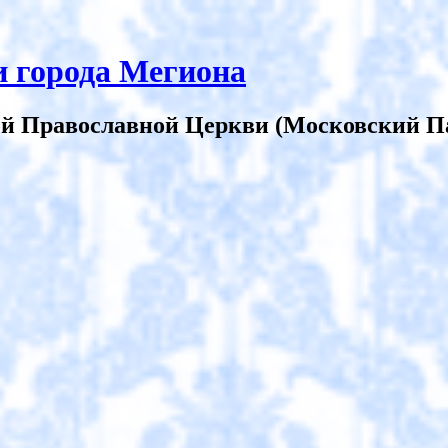
 города Мегиона
й Православной Церкви (Московский П