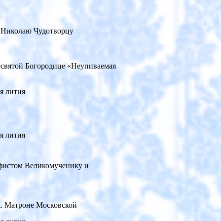
. Николаю Чудотворцу
есвятой Богородице «Неупиваемая
я лития
я лития
афистом Великомученику и
ж. Матроне Московской