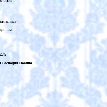
я лития
ая запись)
ещением
ведь
ля Господня Иоанна