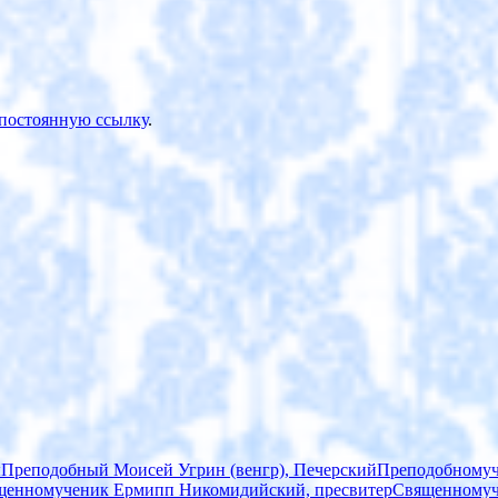
постоянную ссылку
.
ы
Преподобный Моисей Угрин (венгр), Печерский
Преподобномуч
щенномученик Ермипп Никомидийский, пресвитер
Священномуч