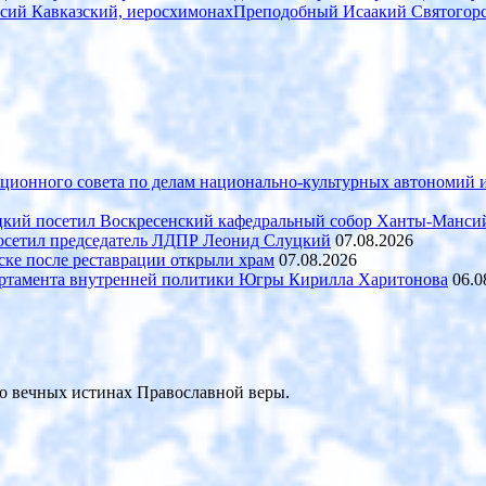
сий Кавказский, иеросхимонах
Преподобный Исаакий Святогор
ационного совета по делам национально-культурных автономий
кий посетил Воскресенский кафедральный собор Ханты-Манси
осетил председатель ЛДПР Леонид Слуцкий
07.08.2026
после реставрации открыли храм
07.08.2026
партамента внутренней политики Югры Кирилла Харитонова
06.0
 о вечных истинах Православной веры.