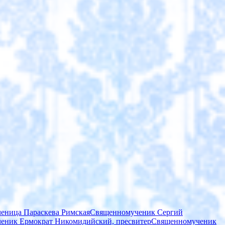
еница Параскева Римская
Священномученик Сергий
еник Ермократ Никомидийский, пресвитер
Священномученик