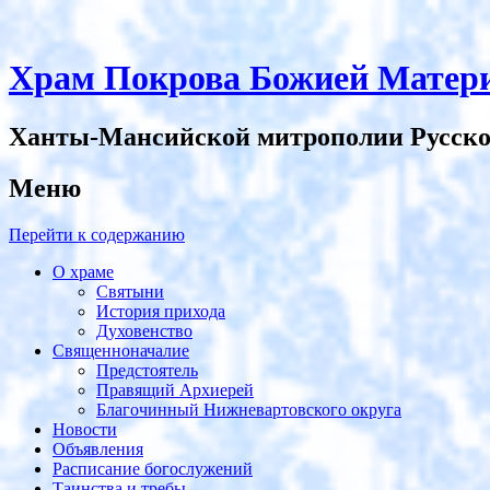
Храм Покрова Божией Матери
Ханты-Мансийской митрополии Русско
Меню
Перейти к содержанию
О храме
Святыни
История прихода
Духовенство
Священноначалие
Предстоятель
Правящий Архиерей
Благочинный Нижневартовского округа
Новости
Объявления
Расписание богослужений
Таинства и требы