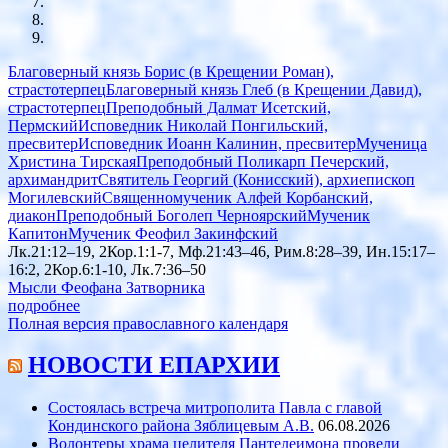
Благоверный князь Борис (в Крещении Роман),
страстотерпец
Благоверный князь Глеб (в Крещении Давид),
страстотерпец
Преподобный Далмат Исетский,
Пермский
Исповедник Николай Понгильский,
пресвитер
Исповедник Иоанн Калинин, пресвитер
Мученица
Христина Тирская
Преподобный Поликарп Печерский,
архимандрит
Святитель Георгий (Конисский), архиепископ
Могилевский
Священномученик Алфей Корбанский,
диакон
Преподобный Боголеп Черноярский
Мученик
Капитон
Мученик Феофил Закинфский
Лк.21:12–19, 2Кор.1:1-7, Мф.21:43–46, Рим.8:28–39, Ин.15:17–
16:2, 2Кор.6:1-10, Лк.7:36–50
Мысли Феофана Затворника
подробнее
Полная версия православного календаря
НОВОСТИ ЕПАРХИИ
Состоялась встреча митрополита Павла с главой
Кондинского района Зяблицевым А.В.
06.08.2026
Волонтеры храма целителя Пантелеимона провели