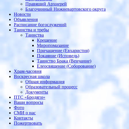
Правящий Архиерей
Благочинный Нижневартовского округа
Новости
Объявления
Расписание богослужений
Таинства и требы
Таинства
Крещение
Миропомазание
Причащение (Евхаристия)
Покаяние (Исповедь)
Таинство Брака (Венчание)
Елеосвящение (Соборование)
Храм-часовня
Воскресная школа
Общая информация
Образовательный процесс
Документы
ПТС «Бродяги»
Ваши вопросы
Фото
СМИ о нас
Контакты
Пожертвовать