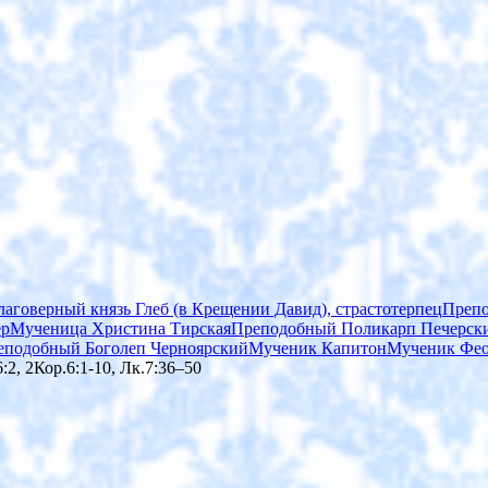
лаговерный князь Глеб (в Крещении Давид), страстотерпец
Препо
ер
Мученица Христина Тирская
Преподобный Поликарп Печерски
еподобный Боголеп Черноярский
Мученик Капитон
Мученик Фео
:2, 2Кор.6:1-10, Лк.7:36–50