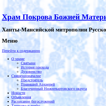
Храм Покрова Божией Матери
Ханты-Мансийской митрополии Русско
Меню
Перейти к содержанию
О храме
Святыни
История прихода
Духовенство
Священноначалие
Предстоятель
Правящий Архиерей
Благочинный Нижневартовского округа
Новости
Объявления
Расписание богослужений
Таинства и требы