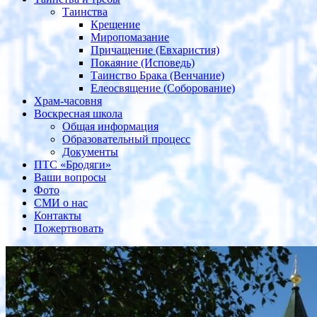
Таинства
Крещение
Миропомазание
Причащение (Евхаристия)
Покаяние (Исповедь)
Таинство Брака (Венчание)
Елеосвящение (Соборование)
Храм-часовня
Воскресная школа
Общая информация
Образовательный процесс
Документы
ПТС «Бродяги»
Ваши вопросы
Фото
СМИ о нас
Контакты
Пожертвовать