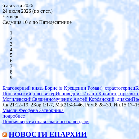
6 августа 2026
24 июля 2026 (по ст.ст.)
Четверг
Седмица 10-я по Пятидесятнице
Благоверный князь Борис (в Крещении Роман), страстотерпец
Б
Понгильский, пресвитер
Исповедник Иоанн Калинин, пресвит
Могилевский
Священномученик Алфей Корбанский, диакон
Пр
Лк.21:12–19, 2Кор.1:1-7, Мф.21:43–46, Рим.8:28–39, Ин.15:17–16
Мысли Феофана Затворника
подробнее
Полная версия православного календаря
НОВОСТИ ЕПАРХИИ