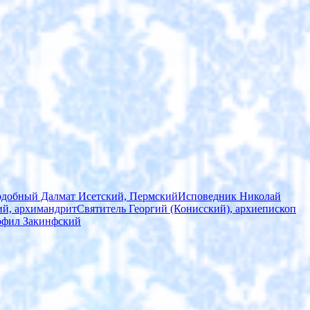
добный Далмат Исетский, Пермский
Исповедник Николай
й, архимандрит
Святитель Георгий (Конисский), архиепископ
фил Закинфский